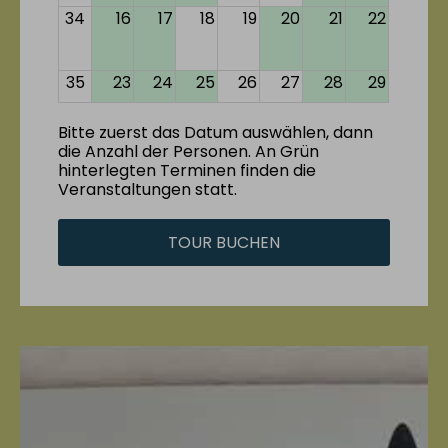
34
16
17
18
19
20
21
22
35
23
24
25
26
27
28
29
Bitte zuerst das Datum auswählen, dann
36
30
31
1
2
3
4
5
die Anzahl der Personen. An Grün
hinterlegten Terminen finden die
Veranstaltungen statt.
TOUR BUCHEN