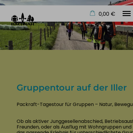
0,00 €
×
Warenkorb ist leer
Start
Kurse
Safety & Skills
Hike & Explore
Events
Gruppentour auf der Iller
Über uns
Packraft-Tagestour für Gruppen – Natur, Beweg
Ob als aktiver Junggesellenabschied, Betriebsaus
Freunden, oder als Ausflug mit Wohngruppen und 
das passende Erlebnis für unterschiedlichste Gru