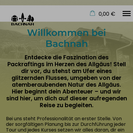
0,00 €
Wir leben Packraften
×
Willkommen bei
Warenkorb ist leer
Start
Bachnah
Kurse
Entdecke die Faszination des
Safety & Skills
Packraftings im Herzen des Allgäus! Stell
dir vor, du stehst am Ufer eines
Hike & Explore
glitzernden Flusses, umgeben von der
Events
atemberaubenden Natur des Allgäus.
Hier beginnt dein Abenteuer – und wir
Über uns
sind hier, um dich auf dieser aufregenden
Reise zu begleiten.
Bei uns steht Professionalität an erster Stelle. Von
der sorgfältigen Planung bis zur Durchführung jeder
Tour und jedes Kurses setzen wir alles daran, dir ein