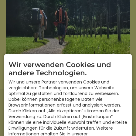
Wir verwenden Cookies und
andere Technologien.
Wir und unsere Partner verwenden Cookies und
vergleichbare Technologien, um unsere Webseite
optimal zu gestalten und fortlaufend zu verbessern.
KONTAKT
Dabei können personenbezogene Daten wie
Bachnah
Browserinformationen erfasst und analysiert werden.
Zur Reite 5
Durch Klicken auf „Alle akzeptieren“ stimmen Sie der
87538 Langenwang
Verwendung zu. Durch Klicken auf „Einstellungen“
DEUTSCHLAND
können Sie eine individuelle Auswahl treffen und erteilte
Mobil
+49 171 849 22 90
Einwilligungen für die Zukunft widerrufen. Weitere
info@bachnah.de
Informationen erhalten Sie in unserer