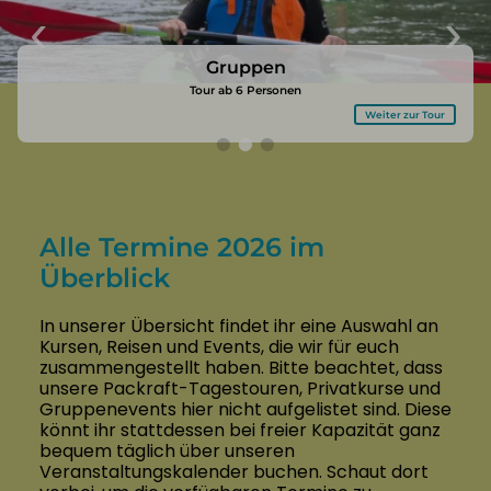
Privatkurs
Tagestour
Gruppen
Professionelles Coaching
Packrafter für einen Tag
Tour ab 6 Personen
Weiter zum Training
Weiter zur Tour
Weiter zur Tour
Alle Termine 2026 im
Überblick
In unserer Übersicht findet ihr eine Auswahl an
Kursen, Reisen und Events, die wir für euch
zusammengestellt haben. Bitte beachtet, dass
unsere Packraft-Tagestouren, Privatkurse und
Gruppenevents hier nicht aufgelistet sind. Diese
könnt ihr stattdessen bei freier Kapazität ganz
bequem täglich über unseren
Veranstaltungskalender buchen. Schaut dort