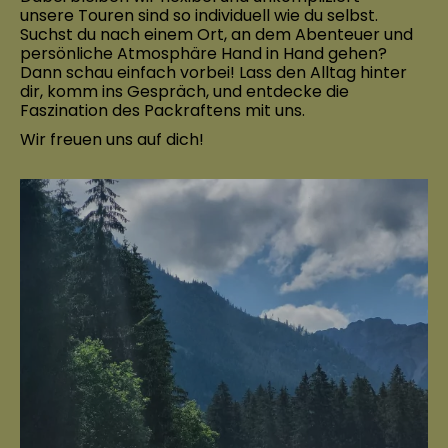
unsere Touren sind so individuell wie du selbst.
Suchst du nach einem Ort, an dem Abenteuer und
persönliche Atmosphäre Hand in Hand gehen?
Dann schau einfach vorbei! Lass den Alltag hinter
dir, komm ins Gespräch, und entdecke die
Faszination des Packraftens mit uns.
Wir freuen uns auf dich!