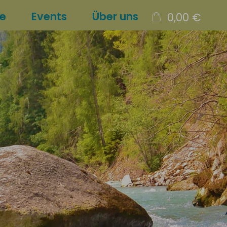
re
Events
Über uns
0,00 €
×
Warenkorb ist leer