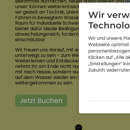
Bekanntes auffrischen, Neues ausprobieren und
unser Können weiterentwickeln. Dabei arbeiten
wir gezielt an Technik, Linienwahl und sicherem
Wir verw
Fahren in bewegtem Wasser – mit ausreichend
Raum für individuelle Schwerpunkte. Die Saalach
Technolo
bietet dafür ideale Bedingungen:
abwechslungsreich, fordernd, aber gut
Wir und unsere Pa
einschätzbar.
Webseite optimal 
Wir freuen uns darauf, mit euch auf der Saalach
personenbezogene
unterwegs zu sein – zum Wiedersehen,
Klicken auf „Alle 
Weiterlernen und Entdecken. Und vielleicht
„Einstellungen“ kön
nehmt ihr am Ende nicht nur neue Fähigkeiten
Zukunft widerrufe
mit nach Hause, sondern auch das gute Gefühl,
auf dem Wasser wieder ein Stück
weitergekommen zu sein.
Jetzt Buchen