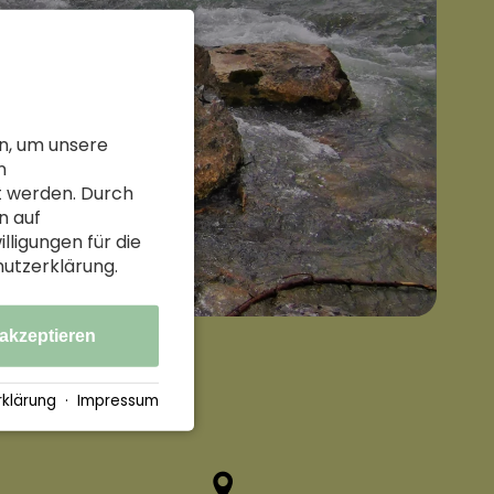
n, um unsere
n
t werden. Durch
n auf
illigungen für die
hutzerklärung.
 akzeptieren
klärung
·
Impressum