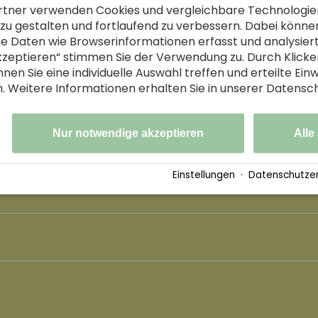
rtner verwenden Cookies und vergleichbare Technologie
zu gestalten und fortlaufend zu verbessern. Dabei könne
 Daten wie Browserinformationen erfasst und analysier
akzeptieren“ stimmen Sie der Verwendung zu. Durch Klicke
nen Sie eine individuelle Auswahl treffen und erteilte Einw
4 - 8 Personen
n. Weitere Informationen erhalten Sie in unserer Datensc
min. & max.
Nur notwendige akzeptieren
Alle
Einstellungen
·
Datenschutzer
 zertifizierte Helme sowie Schwimmwesten zuge
Soča kostenpflichtig ist und die aktuellen Regel
kaum verfügbar ist und kein Shuttle-Service ang
se ohne Auto geplant sein, bitten wir um vorher
nd den Fähigkeiten auf, die du in unserem fünft
 Teilnehmer während der gesamten Kursdauer eig
derholen als auch neue Techniken und Konzepte 
lbst für die Auswahl und Buchung seiner Unterkun