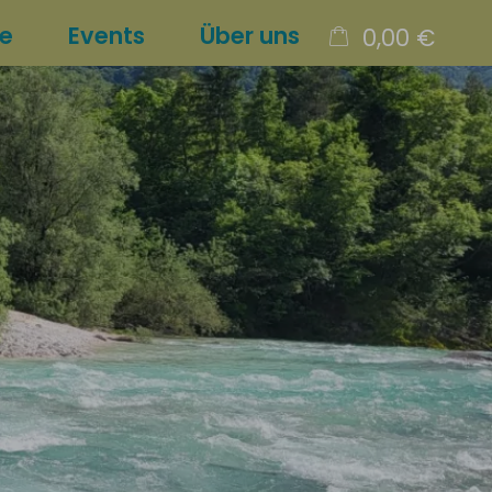
re
Events
Über uns
0,00 €
×
Warenkorb ist leer