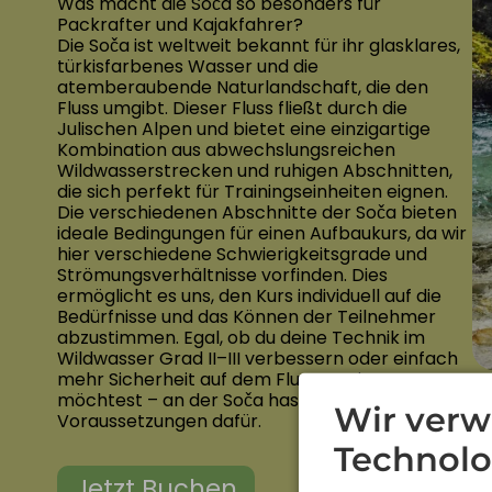
Was macht die Soča so besonders für
Packrafter und Kajakfahrer?
Die Soča ist weltweit bekannt für ihr glasklares,
türkisfarbenes Wasser und die
atemberaubende Naturlandschaft, die den
Fluss umgibt. Dieser Fluss fließt durch die
Julischen Alpen und bietet eine einzigartige
Kombination aus abwechslungsreichen
Wildwasserstrecken und ruhigen Abschnitten,
die sich perfekt für Trainingseinheiten eignen.
Die verschiedenen Abschnitte der Soča bieten
ideale Bedingungen für einen Aufbaukurs, da wir
hier verschiedene Schwierigkeitsgrade und
Strömungsverhältnisse vorfinden. Dies
ermöglicht es uns, den Kurs individuell auf die
Bedürfnisse und das Können der Teilnehmer
abzustimmen. Egal, ob du deine Technik im
Wildwasser Grad II–III verbessern oder einfach
mehr Sicherheit auf dem Fluss gewinnen
möchtest – an der Soča hast du die perfekten
Wir verw
Voraussetzungen dafür.
Technolo
Jetzt Buchen