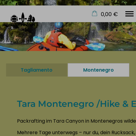
0,00 €
×
Warenkorb ist leer
Start
Kurse
Safety & Skills
Tagliamento
Montenegro
Hike & Explore
Events
Über uns
Tara Montenegro /Hike & 
Packrafting im Tara Canyon in Montenegros wild
Mehrere Tage unterwegs – nur du, dein Rucksack, e