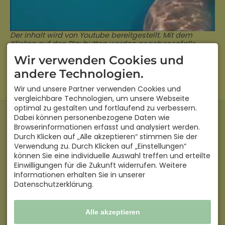
Der Inhalt wird von Youtube bereitgestellt. Mit dem
Klicken auf den Playbutton werden gegebenenfalls
personenbezogene Daten verarbeitet und Cookies
Wir verwenden Cookies und
gesetzt.
andere Technologien.
2019
Wir und unsere Partner verwenden Cookies und
vergleichbare Technologien, um unsere Webseite
optimal zu gestalten und fortlaufend zu verbessern.
KONTAKT
Dabei können personenbezogene Daten wie
Bachnah
Browserinformationen erfasst und analysiert werden.
Zur Reite 5
Durch Klicken auf „Alle akzeptieren“ stimmen Sie der
87538 Langenwang
Verwendung zu. Durch Klicken auf „Einstellungen“
DEUTSCHLAND
können Sie eine individuelle Auswahl treffen und erteilte
Mobil
+49 171 849 22 90
Einwilligungen für die Zukunft widerrufen. Weitere
info@bachnah.de
Informationen erhalten Sie in unserer
ÖFFNUNGSZEITEN
Datenschutzerklärung.
Mo - So
09:00-17:00
Facebook
Alle akzeptieren